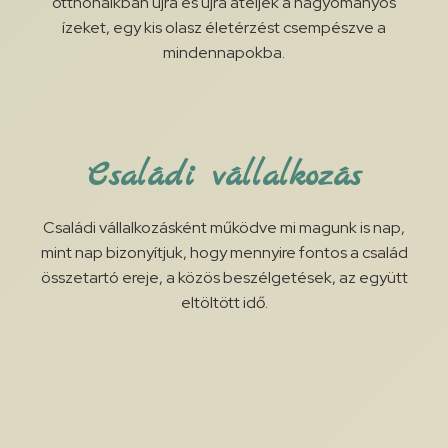
otthonaikban újra és újra átéljék a hagyományos
ízeket, egy kis olasz életérzést csempészve a
mindennapokba.
Családi vállalkozás
Családi vállalkozásként működve mi magunk is nap,
mint nap bizonyítjuk, hogy mennyire fontos a család
összetartó ereje, a közös beszélgetések, az együtt
eltöltött idő.