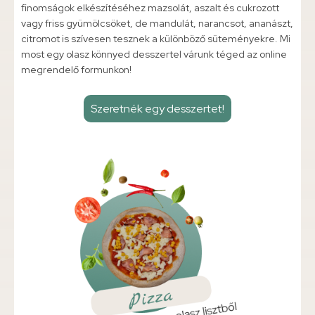
finomságok elkészítéséhez mazsolát, aszalt és cukrozott
vagy friss gyümölcsöket, de mandulát, narancsot, ananászt,
citromot is szívesen tesznek a különböző süteményekre. Mi
most egy olasz könnyed desszertel várunk téged az online
megrendelő formunkon!
Szeretnék egy desszertet!