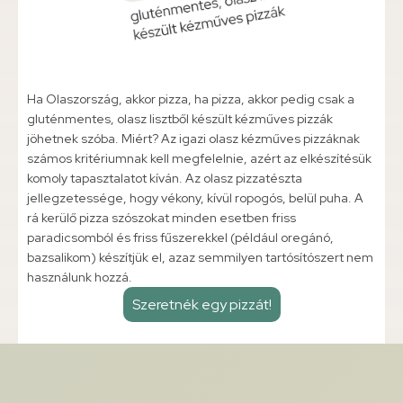
Ha Olaszország, akkor pizza, ha pizza, akkor pedig csak a
gluténmentes, olasz lisztből készült kézműves pizzák
jöhetnek szóba. Miért? Az igazi olasz kézműves pizzáknak
számos kritériumnak kell megfelelnie, azért az elkészítésük
komoly tapasztalatot kíván. Az olasz pizzatészta
jellegzetessége, hogy vékony, kívül ropogós, belül puha. A
rá kerülő pizza szószokat minden esetben friss
paradicsomból és friss fűszerekkel (például oregánó,
bazsalikom) készítjük el, azaz semmilyen tartósítószert nem
használunk hozzá.
Szeretnék egy pizzát!