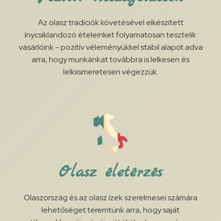
Az olasz tradíciók követésével elkészített
ínycsiklandozó ételeinket folyamatosan tesztelik
vásárlóink - pozitív véleményükkel stabil alapot adva
arra, hogy munkánkat továbbra is lelkesen és
lelkiismeretesen végezzük.
Olasz életérzés
Olaszország és az olasz ízek szerelmesei számára
lehetőséget teremtünk arra, hogy saját