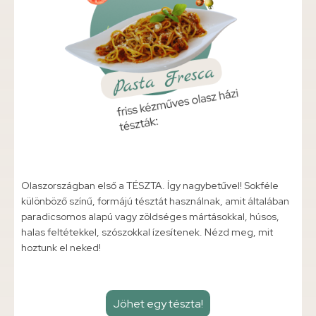
Olaszországban első a TÉSZTA. Így nagybetűvel! Sokféle
különböző színű, formájú tésztát használnak, amit általában
paradicsomos alapú vagy zöldséges mártásokkal, húsos,
halas feltétekkel, szószokkal ízesítenek. Nézd meg, mit
hoztunk el neked!
Jöhet egy tészta!