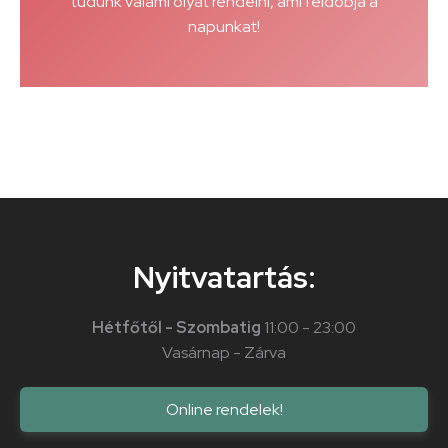
tudunk valami olyat rendelni, ami feldobja a
napunkat!
Nyitvatartás:
Hétfőtől - Szombatig
11:00 - 23:00
Vasárnap - Zárva
Online rendelek!