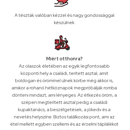
A tészták valóban kézzel és nagy gondossággal
készülnek
Miért otthonra?
Az olaszok életében az egyik legfontosabb
központi hely a családi, terített asztal, amit
boldogan és örömmel ülnek körbe még akkor is,
amikor a rohanó hétköznapok megpróbálják romba
dönteni mindazt, ami lényeges. Az étkezés öröm, a
szépen megterített asztal pedig a családi
kupaktanács, a beszélgetések, a jókedv és a
nevetés helyszíne. Biztos találkozási pont, ami az
étel mellett egyben szellemi és az érzelmi táplálékot